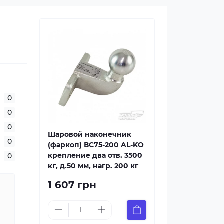
0
0
0
Шаровой наконечник
0
(фаркоп) ВС75-200 AL-KO
крепление два отв. 3500
0
кг, д.50 мм, нагр. 200 кг
1 607 грн