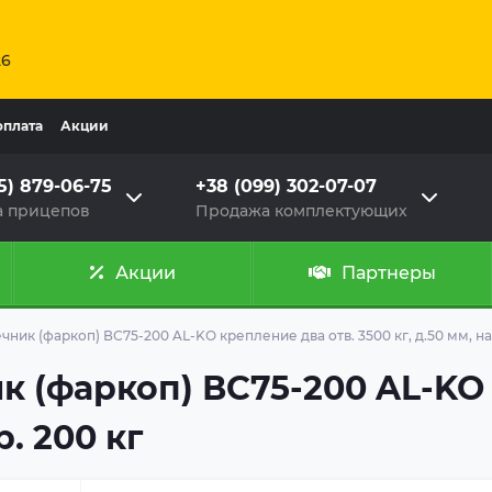
26
оплата
Акции
5) 879-06-75
+38 (099) 302-07-07
 прицепов
Продажа комплектующих
Акции
Партнеры
ник (фаркоп) ВС75-200 AL-KO крепление два отв. 3500 кг, д.50 мм, наг
 (фаркоп) ВС75-200 AL-KO 
р. 200 кг