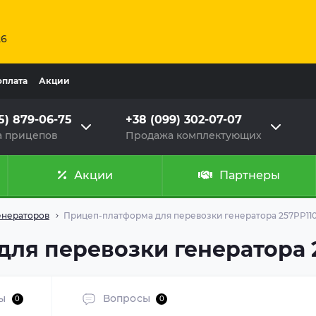
26
оплата
Акции
5) 879-06-75
+38 (099) 302-07-07
 прицепов
Продажа комплектующих
Акции
Партнеры
енераторов
Прицеп-платформа для перевозки генератора 257PP11
ля перевозки генератора 
ы
Вопросы
0
0