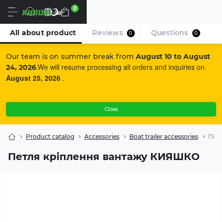
0
En
All about product
Reviews
Questions
0
0
Our team is on summer break from
August 10 to August
We will resume processing all orders and inquiries on
24, 2026
.
August 25, 2026
.
Close
Product catalog
Accessories
Boat trailer accessories
Пет
Петля кріплення вантажу КИЯШКО