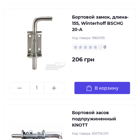
Бортовой замок, длина-
155, Winterhoff BSCHG
20-A
Код товара:
1860095
0
206 грн
В корзину
Бортовой засов
подпружиненный
KNOTT
Код товара:
6S5716.001