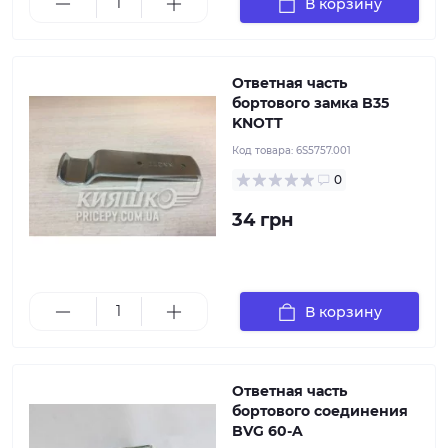
В корзину
Ответная часть
бортового замка B35
KNOTT
Код товара:
6S5757.001
0
34 грн
Модель: BVG 60-A Исполнение: крюк-фиксатор
Особенности: для бортового замка BV 60 Длина: 89
мм Материал: сталь Защитное покрытие: горячее
цинкование Производитель : Winterhoff Вес : 0,06 кг
В корзину
Ответная часть
бортового соединения
BVG 60-A