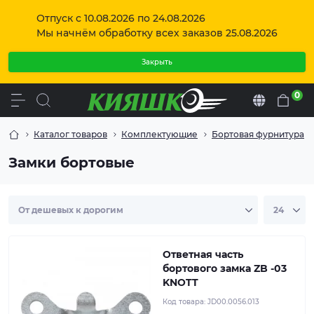
Отпуск с 10.08.2026 по 24.08.2026
Мы начнём обработку всех заказов 25.08.2026
Закрыть
0
Ru
Каталог товаров
Комплектующие
Бортовая фурнитура
Ответная часть Knott Autoflex для бортового замка
Замки бортовые
ZB-03 JD.00.56.013 Назначение: используется для
бортового замка ZB-03 (артикул JD.00.56.019)
Ширина: 85 мм Высота: 30 мм Материал: сталь
Ответная часть
бортового замка ZB -03
KNOTT
Код товара:
JD00.0056.013