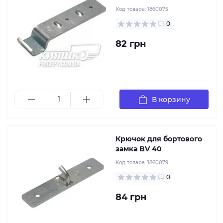
Код товара:
1860075
0
82 грн
Фиксатор для бортовых замков-защелок Winterhoff
серии BV 40 обеспечивает надежное зацепление и
защищает борта от призвольного открытия во время
эксплуатации.
В корзину
Крючок для бортового
замка BV 40
Код товара:
1860079
0
84 грн
Модель: WVG 10-A, Исполнение: фиксатор,
Используется с замком WV 10, Особенности: левый,