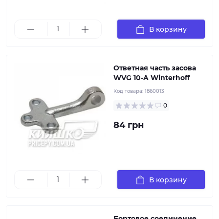
правый, Материал: сталь, Защитное покрытие:
горячее цинкование, Производитель: Winterhoff Вес:
0.12 кг
В корзину
Ответная часть засова
WVG 10-A Winterhoff
Код товара:
1860013
0
84 грн
Модель: BV 60-1, совместим с фиксатором BV 60,
исполнение - замок-защелка, Особенности монтажа:
необходим ответчик-фиксатор BV 60, Длина : 110 мм,
Материал: сталь, Защитное покрытие: горячее
цинкование, Производитель: : Winterhoff, Вес. 0.11 кг
В корзину
Бортовое соединение