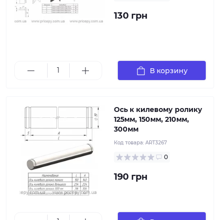
130 грн
В корзину
Ось к килевому ролику 125мм, 150мм, 210мм, 300мм
Ось к килевому ролику
125мм, 150мм, 210мм,
300мм
Код товара:
ART3267
0
190 грн
Носовой упор устанавливается в носовой части,
предназначен для жесткой фиксации лодки на
прицепе и предотвращения от ее произвольного
перемещения.