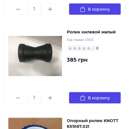
Диаметр втулки: 21 мм Длина ролика: 128 мм Высота
В корзину
ролика: 80 мм
Ролик килевой малый
Код товара:
01633
0
385 грн
D - 128 mm, d-22mm, L - 75 mm, Материал ПВХ
В корзину
Страна бренда Венгрия
Опорный ролик KNOTT
6Х1067.021