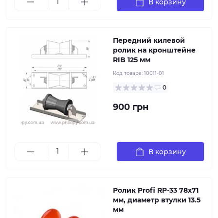
В корзину
Передний килевой
ролик на кронштейне
RIB 125 мм
Ролик Profi RP33 78х71 мм, диаметр втулки 13.5 мм из
желтого полиуретана устанавливается на прицепах,
Код товара:
10011-01
которые перевозят тяжелые моторные лодки и
0
длинномерные яхты. Гладкий и чрезвычайно
прочный, ролик Profi надежно удерживает лодку,
900 грн
предохраняет борта и днище от механических
повреждений. Данный тип роликов рекомендуется
устанавливать в качестве носового упора или под
килем плавательного средства.
В корзину
Ролик Profi RP-33 78х71
мм, диаметр втулки 13.5
мм