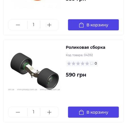
Роликовая сборка. Используется для роликовых
В корзину
ложементов и для роликового домкрата.
Роликовая сборка
Код товара:
04392
Носовой упор ПУ 74х70 мм, диаметр втулки 14.5 мм
0
из белого полиуретана устанавливается на
прицепах, которые перевозят тяжелые моторные
590 грн
лодки и длинномерные яхты и предназначен для
надежной фиксации моторного средства и
предотвращения его произвольного перемещения.
Гладкий и чрезвычайно прочный, ролик надежно
удерживает лодку, предохраняет борта и днище от
механических повреждений
В корзину