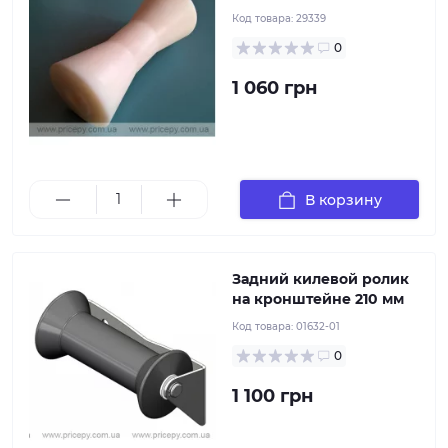
Код товара:
29339
0
1 060 грн
Задний килевой ролик на кронштейне значительно
облегчит погрузку лодки на прицеп, а также спуск
её на воду. Имеет регулировку по высоте, крепится
сзади на раме прицепа
В корзину
Задний килевой ролик
на кронштейне 210 мм
Код товара:
01632-01
0
1 100 грн