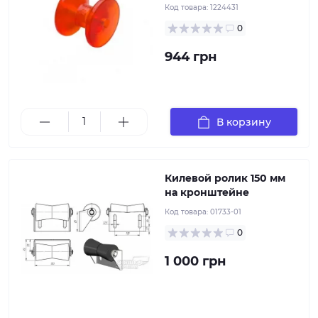
Код товара:
1224431
0
944 грн
Килевой ролик на кронштейне значительно
облегчит погрузку лодки на прицеп, а также спуск
на воду. Имеет регулировку по высоте, крепится к
раме прицепа
В корзину
Килевой ролик 150 мм
на кронштейне
Код товара:
01733-01
Носовой упор RP3 95х71 мм, диаметр втулки 12.5 мм
из красного полиуретана устанавливается на
0
прицепах, которые перевозят тяжелые моторные
лодки и длинномерные яхты и предназначен для
1 000 грн
надежной фиксации моторного средства и
предотвращения его произвольного перемещения.
Гладкий и чрезвычайно прочный, ролик Profi
надежно удерживает лодку, предохраняет борта и