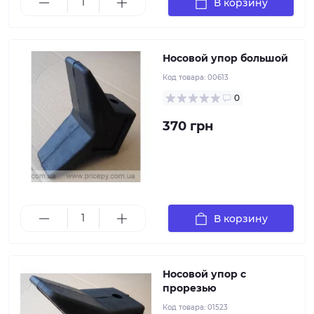
В корзину
Носовой упор большой
Код товара:
00613
0
370 грн
Носовой упор устанавливается в носовой части,
предназначен для жесткой фиксации лодки на
прицепе и предотвращения от ее произвольного
перемещения.
В корзину
Носовой упор с
прорезью
Код товара:
01523