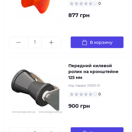
0
877 грн
Передний килевой ролик на
кронштейне значительно облегчит погрузку лодки
на прицеп, а также спуск её на воду. Имеет
регулировку по высоте, крепится спереди на раме
прицепа
В корзину
Передний килевой
ролик на кронштейне
125 мм
Код товара:
01633-01
0
900 грн
Передний килевой ролик на кронштейне RIB
значительно облегчит погрузку лодки на прицеп, а
также спуск её на воду. Крепится на трапе рамы
прицепа