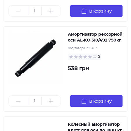
движения прицепа, а также снижая нагрузку на
раму и груз
В корзину
Амортизатор рессорной
оси AL-KO 310/492 750кг
Код товара:
310492
0
538 грн
Колесный амортизатор Knott для оси до 1800 кг
402506 Маркировка: 990020 Назначение: для осей с
нагрузкой до 1800 кг
В корзину
Колесный амортизатор
Knott для оси до 1800 кг