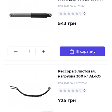
Код товара:
402506
Рессора 3 листовая, нагрузка 300 кг с полимерным
грунтованием подходящее решение для одноосных
0
рессорных прицепов общей массой до 750 кг.
Выполненная из 6 миллиметровой легированной
543 грн
стали, данная рессора производится с учетом
специфики отечественных дорог, а принцип
"ухохвост" позволяет быстро и просто осуществить
монтаж без привлечения сервисных
специалистов.Под заказ 1-3 дня.
В корзину
Рессора 3 листовая,
нагрузка 300 кг AL-KO
Код товара:
TK1737333
Рессора 4 листовая, нагрузка 450 кг с полимерным
грунтованием подходящее решение для одноосных
0
рессорных прицепов общей массой до 1000 кг или
двухосных с массой до 1800 кг. Выполненная из 6
725 грн
миллиметровой легированной стали, данная
рессора производится с учетом специфики