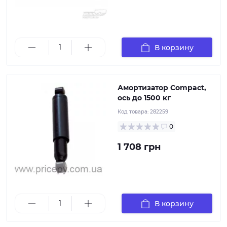
Ra, а специальное масло и конструкция,
предотвращающая попадание грязи между
втулками, обеспечивает более длительную и
плавную их работу.
В корзину
Амортизатор Compact,
ось до 1500 кг
Код товара:
282259
0
1 708 грн
Рессора Knott Autoflex 2-листовая 6B4590.001
Назначение: 2-листовая параболическая рессора
Knott Autoflex предназначена для прицепов с
нагрузкой на рессору до 900 кг
В корзину