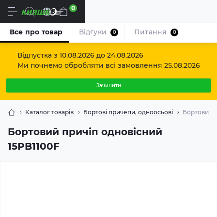
0
Uk
Все про товар
Відгуки
Питання
0
0
Відпустка з 10.08.2026 до 24.08.2026
Ми почнемо обробляти всі замовлення 25.08.2026
Зачинити
Каталог товарів
Бортові причепи, одноосьові
Бортовий п
Бортовий причіп одновісний
15PB1100F