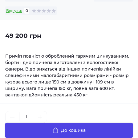
Відгуки:
0
49 200 грн
Причіп повністю оброблений гарячим цинкуванням,
борти і дно причепа виготовлені з вологостійкої
фанери. Відрізняється від інших причепів лінійки
спецефічними малогабаритними розмірами - розмір
кузова всього лише 150 см в довжину і 109 см в
ширину. Вага причепа 150 кг, повна вага 600 кг,
вантажопідйомність реальна 450 кг
До кошика