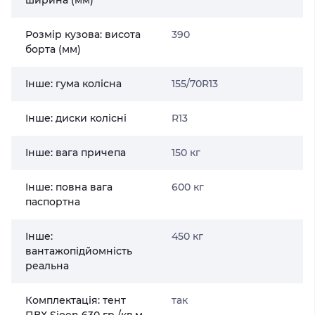
ширина (мм)
Розмір кузова: висота
390
борта (мм)
Інше: гума колісна
155/70R13
Інше: диски колісні
R13
Інше: вага причепа
150 кг
Інше: повна вага
600 кг
паспортна
Інше:
450 кг
вантажопідйомність
реальна
Комплектація: тент
так