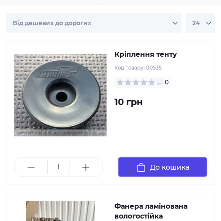
Кріплення тенту. Призначене для кріплення тенту
до кузова причепа через еспандер (гумку, резинку)
Кріплення тенту
Код товару:
00535
0
10 грн
В наявності обрізки вологостійкої ламінованої
фанери різної товщини: 9 мм, 12 мм та 15 мм.
Підходить для причепів, будівництва, опалубки та
інших задач. Якісний матеріал, стійкий до вологи та
зносу. Вартість вказана за 1 м. кв.
До кошика
Фанера ламінована
вологостійка