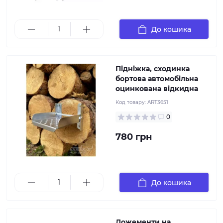
структуру, а оцинковане покриття надасть
довговічності використання. Кріпиться через отвори
Д 9 мм
До кошика
Підніжка, сходинка
бортова автомобільна
оцинкована відкидна
Код товару:
ART3651
0
780 грн
Дана конструкція встановлюється на бортовий
До кошика
причіп і служить для перевезення надувних човнів
Ложементи на