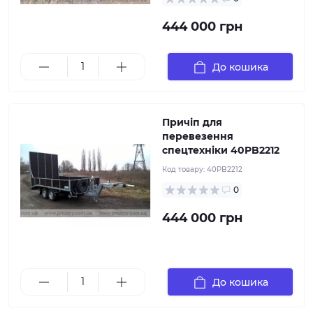
різними автомобілями. Маса причіпа 1100 кг, повна
маса 3500 кг, розмір вантажної платформи: довжина
444 000 грн
4000 мм, ширина 2200 мм, висота борта 400 мм,
торсіонна вісь АЛ-КО, гальма накату, запасне колесо
До кошика
Причіп для
перевезення
спецтехніки 40PB2212
Код товару:
40PB2212
0
444 000 грн
До кошика