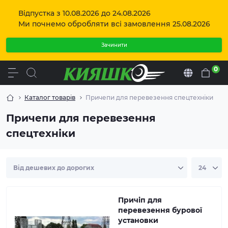
Відпустка з 10.08.2026 до 24.08.2026
Ми почнемо обробляти всі замовлення 25.08.2026
Зачинити
0
Uk
Каталог товарів
Причепи для перевезення спецтехніки
Даний причіп розроблений за індивідуальним
замовленням для перевезення бурової установки.
Причепи для перевезення
Маса причіпа 660 кг, повна маса 3000 кг, розмір
спецтехніки
вантажної платформи: довжина 3500 мм, ширина
1500 мм, висота борта 200 мм, торсіонна вісь АЛ-КО,
гальма, кріплення запасного колеса
Причіп для
перевезення бурової
установки