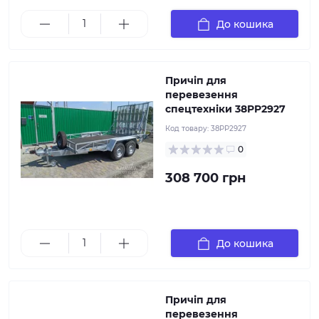
АЛ-КО, гальма , запасне колесо
До кошика
Причіп для
перевезення
спецтехніки 38PP2927
Даний причіп розроблений за індивідуальним
замовленням для перевезення спецтехніки. Причіп
Код товару:
38PP2927
має посилену раму і ходову частину, що дозволяє
0
перевозити на ньому вантажі до 3500 кг. Маса
причіпа 830 кг, повна маса 3500 кг, розмір
308 700 грн
вантажної платформи: довжина 3600 мм, ширина
1840 мм,висота борта 600 мм, торсіонна вісь АЛ-КО,
лебідка АЛ-КО 900 кг, тент ПВХ, гальма , запасне
колесо
До кошика
Причіп для
перевезення