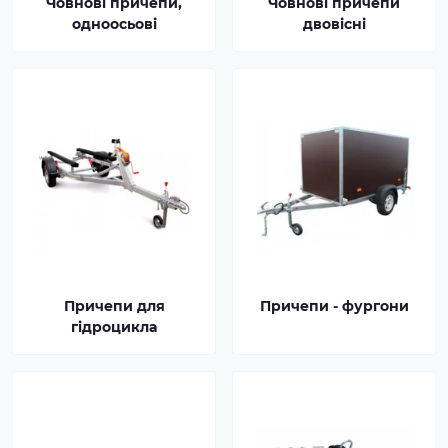
Човнові причепи,
Човнові причепи
одноосьові
двовісні
Причепи для
Причепи - фургони
гідроцикла