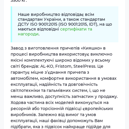
3500 кг.
Наше виробництво відповідає всім
стандартам України, а також стандартам
ДСТУ ISO 9001:2015 (ISO 9001:2015, IDT), на що
маються відповідні
сертифікати та
нагороди
.
Завод з виготовлення причепів «Кияшко» в
процесі виробництва використовує виключно
якісні комплектуючі широко відомих у всьому
світі брендів: AL-KO, Fristom, SteelPress. Це
гарантує міцне з’єднання причепа з
автомобілем, комфортне використання в умовах
експлуатації, надійність та довговічність
світлотехніки та гальмівних систем, і, що не
менш важливо, доступність запчастин у продажу.
Ходова частина всіх моделей виконується на
ресорній або торсіонній підвісці європейських
виробників. Залежно від вимог та умов
експлуатації, наші фахівці допоможуть Вам
підібрати, яка з підвісок найкраще підійде для