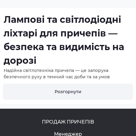
Лампові та світлодіодні
ліхтарі для причепів —
безпека та видимість на
дорозі
Надійна світлотехніка причепа — це запорука
безпечного руху в темний час доби та за умов
недостатньої видимості. Сучасні лампові та світлодіодні
ліхтарі відрізняються за технологією світіння,
Розгорнути
енергоспоживанням та рядом інших технічних
параметрів. В інтернет-магазині pricepy.com.ua
представлений широкий асортимент автомобільної
оптики від провідних виробників
AL-KO
,
KNOTT
та
оригінальні комплектуючі для
Причепів Кияшко
. У нас
ПРОДАЖ ПРИЧЕПІВ
ви знайдете задні комбіновані ліхтарі, габарити та
Менеджер
маркери для техніки будь-якої вантажопідйомності.