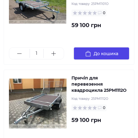
Код товару:
25PM1101O
0
59 100 грн
Хочете надійний причіп для комфортного
перевезення Вашого квадроцикла? Тоді даний
причіп вас повністю влаштує.
До кошика
Причіп для
перевезення
квадроцикла 25РМ1112O
Код товару:
25РМ1112O
0
59 100 грн