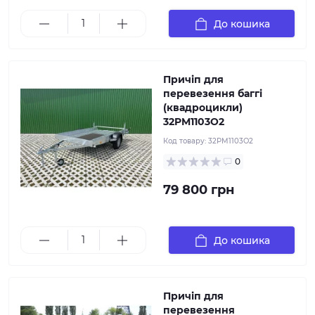
Причіп для комфортного перевезення Вашого баггі
До кошика
або квадроцикла.
Причіп для
перевезення баггі
(квадроцикли)
32PM1103O2
Код товару:
32PM1103O2
0
79 800 грн
Хочете надійний бортовий причіп, причіп для
комфортного перевезення Вашого квадроцикла та
причіп-платформу? Даний причіп об'єднує всі
функції цих причепів.
До кошика
Причіп для
перевезення