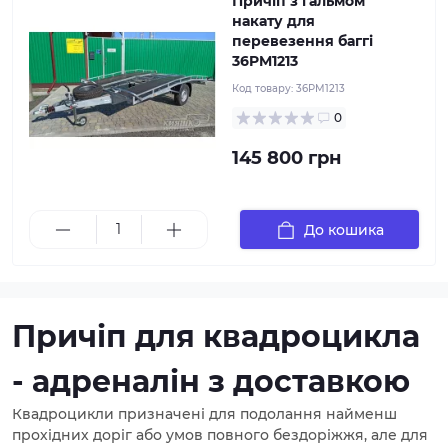
Причіп з гальмом
накату для
перевезення баггі
36PM1213
Код товару:
36PM1213
0
145 800 грн
До кошика
Причіп для квадроцикла
- адреналін з доставкою
Квадроцикли призначені для подолання найменш
прохідних доріг або умов повного бездоріжжя, але для