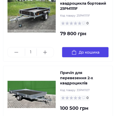
квадроцикла бортовий
25PM1111F
Код товару:
25PM1111F
0
79 800 грн
Причіп для комфортного перевезення двох
До кошика
квадроциклів
Причіп для
перевезення 2-х
квадроциклів
Код товару:
33PM1107
0
100 500 грн
Причіп для баггі Повна маса 750 кг, маса лафета 365
кг, вантажопідйомність реальна до 1000 кг, довжина