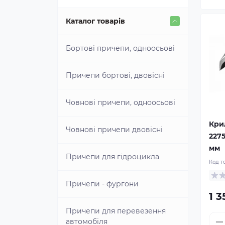
Каталог товарів
Бортові причепи, одноосьові
Причепи бортові, двовісні
Човнові причепи, одноосьові
Кри
Човнові причепи двовісні
227
мм
Причепи для гідроцикла
Код т
Причепи - фургони
1 3
Причепи для перевезення
автомобіля