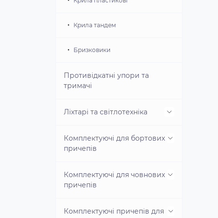
Крила пластикові
Маточини цапфи підшипники,
Крила тандем
сальники
Бризковики
Ресори і амортизатори
Противідкатні упори та
Пластини ресорні скоби
тримачі
монтажні
Ліхтарі та світлотехніка
Комплектуючі для бортових
Ліхтарі лампові
причепів
Ліхтарі LED
Комплектуючі для човнових
Дуги для причепів
причепів
Світловідбиваюча техніка
Тенти для причепів
Комплектуючі причепів для
Бічні напрямні
Вилки, розетки, роз'єми