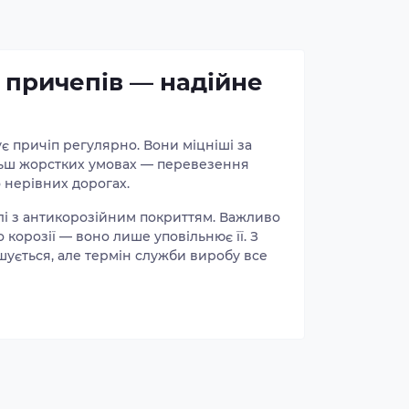
 причепів — надійне
є причіп регулярно. Вони міцніші за
ільш жорстких умовах — перевезення
о нерівних дорогах.
і з антикорозійним покриттям. Важливо
корозії — воно лише уповільнює її. З
шується, але термін служби виробу все
лом.
торює радіус колеса. Воно перекриває
бруду вниз. Серед перевірених варіантів
чну геометрію та добре підходять до