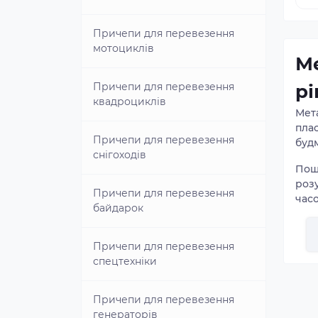
Причепи для перевезення
мотоциклів
Ме
Причепи для перевезення
рі
квадроциклів
Мета
пла
Причепи для перевезення
будм
снігоходів
Пош
розу
Причепи для перевезення
часо
байдарок
одн
Най
Причепи для перевезення
вер
спецтехніки
вар
біль
Причепи для перевезення
За
генераторів