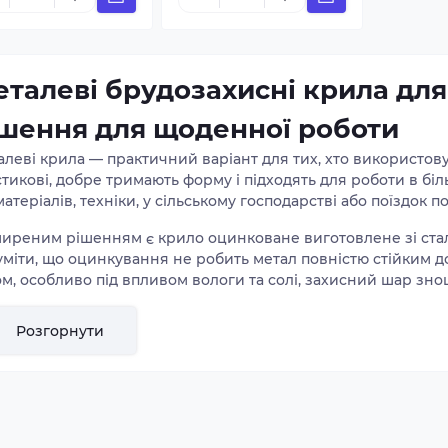
талеві брудозахисні крила для
шення для щоденної роботи
леві крила — практичний варіант для тих, хто використову
стикові, добре тримають форму і підходять для роботи в б
атеріалів, техніки, у сільському господарстві або поїздок п
иреним рішенням є крило оцинковане виготовлене зі стал
міти, що оцинкування не робить метал повністю стійким до 
м, особливо під впливом вологи та солі, захисний шар зно
о довший у порівнянні зі звичайним не оцинкованим мета
Розгорнути
більш поширений варіант — кругле крило, форма якого пов
хню частину шини та допомагає спрямовувати потік води і 
то відзначити крило AL-KO та крило KNOTT — вони мають то
шості стандартних причепів.
мовити онлайн