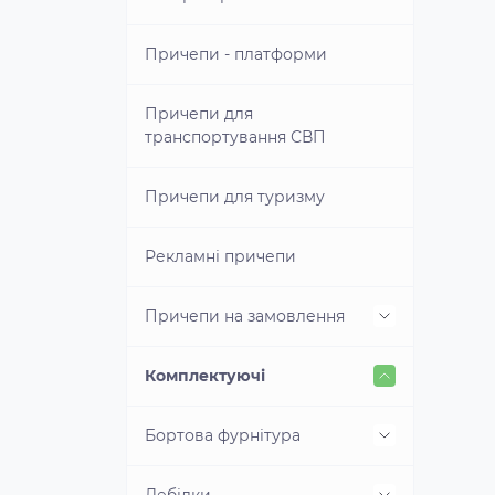
В и
Причепи - платформи
доп
замо
ком
Причепи для
транспортування СВП
Причепи для туризму
Рекламні причепи
Причепи на замовлення
Інші причепи
Комплектуючі
Бортові під замовлення
Бортова фурнітура
Для дорожніх служб
Лебідки
Замки бортові