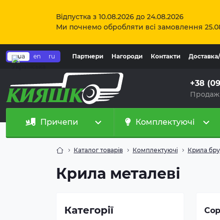
Відпустка з 10.08.2026 до 24.08.2026
Ми почнемо обробляти всі замовлення 25.0
ua
en
ru
Партнери
Нагороди
Контакти
Доставка
+38 (0
Продаж
Причепи
Комплектуючі
Каталог товарів
Комплектуючі
Крила бру
Ви
AU
Крила металеві
22
750
Рад
Мат
Категорії
Сор