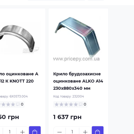
ло оцинковане А
Крило брудозахисне
512 К KNOTT 220
оцинковане ALKO A14
230x880x340 мм
овару:
6X0573.004
Код товару:
232004
0
0
50 грн
1 637 грн