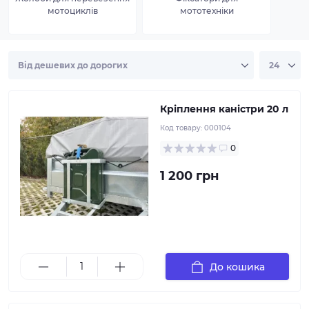
Дане кріплення призначене для перевезення
мотоциклів
мототехніки
додаткової ємності для палива (каністри 20 л).
Експлуатується в основному з причепами для
перевезення квадроциклів та снігоходів.
Кріплення каністри 20 л
Код товару:
000104
0
1 200 грн
Носовий упор для снігохода повністю в зборі
укомплектований лебідкою АЛ-КО 500 кг з ременем
та карабіном. Встановлюється на трубу 50х50, має
регулювання по висоті і вздовж рами
До кошика