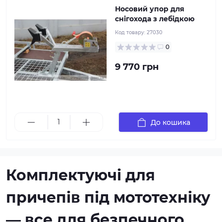
Носовий упор для
снігохода з лебідкою
Код товару:
27030
0
9 770 грн
До кошика
Комплектуючі для
причепів під мототехніку
— все для безпечного