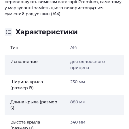
перевершують вимогам категорії Premium, саме тому
у маркуванні замість цього використовується
сумісний радіус шин (A14).
Характеристики
Тип
A14
Исполнение
для одноосного
прицепа
Ширина крыла
230 мм
(размер B)
Длина крыла (размер
880 мм
S)
Высота крыла
340 мм
(размер H)