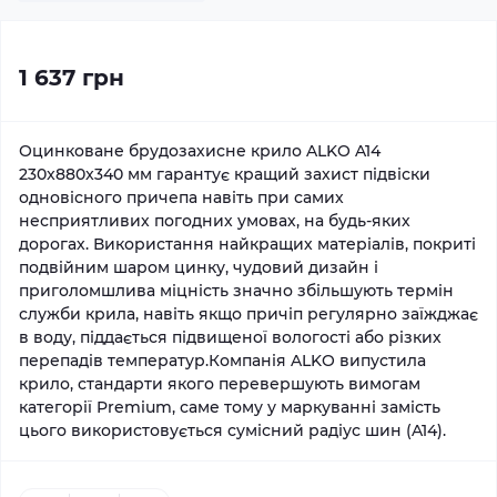
1 637 грн
Оцинковане брудозахисне крило ALKO A14
230x880x340 мм гарантує кращий захист підвіски
одновісного причепа навіть при самих
несприятливих погодних умовах, на будь-яких
дорогах. Використання найкращих матеріалів, покриті
подвійним шаром цинку, чудовий дизайн і
приголомшлива міцність значно збільшують термін
служби крила, навіть якщо причіп регулярно заїжджає
в воду, піддається підвищеної вологості або різких
перепадів температур.Компанія ALKO випустила
крило, стандарти якого перевершують вимогам
категорії Premium, саме тому у маркуванні замість
цього використовується сумісний радіус шин (A14).