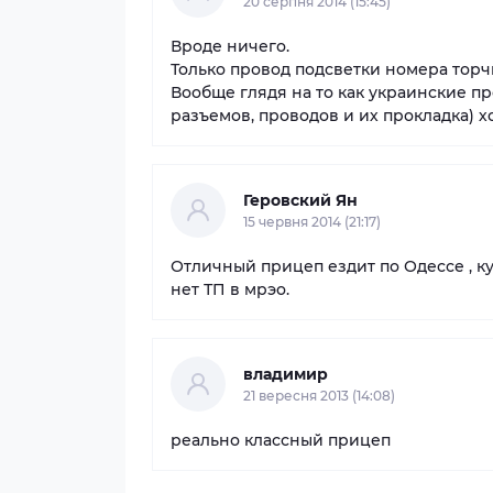
20 серпня 2014 (15:45)
Вроде ничего.
Только провод подсветки номера торч
Вообще глядя на то как украинские п
разъемов, проводов и их прокладка) хо
Геровский Ян
15 червня 2014 (21:17)
Отличный прицеп ездит по Одессе , ку
нет ТП в мрэо.
владимир
21 вересня 2013 (14:08)
реально классный прицеп