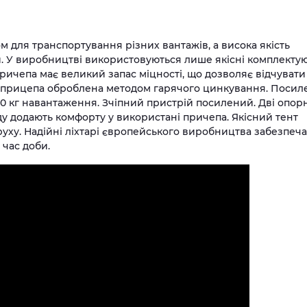
 для транспортування різних вантажів, а висока якість
и. У виробництві використовуються лише якісні комплектую
причепа має великий запас міцності, що дозволяє відчувати
ма прицепа оброблена методом гарячого цинкування. Посил
0 кг навантаження. Зчіпний пристрій посилений. Дві опорн
ду додають комфорту у використані причепа. Якісний тент
 руху. Надійні ліхтарі європейського виробництва забезпеча
 час доби.