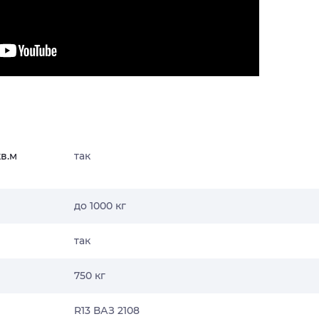
кв.м
так
до 1000 кг
так
750 кг
R13 ВАЗ 2108