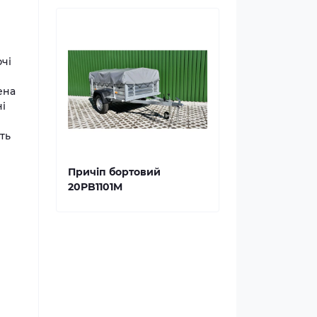
чі
ена
і
ть
Причіп бортовий
20PB1101M