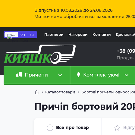
Відпустка з 10.08.2026 до 24.08.2026
Ми почнемо обробляти всі замовлення 25.0
ua
en
ru
Партнери
Нагороди
Контакти
Доставка
+38 (0
Продаж
Причепи
Комплектуючі
Каталог товарів
Бортові причепи, одноосьо
Причіп бортовий 20
Все про товар
Відг