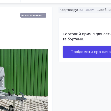
Код товару:
20PB1101M
Виробни
немає в наявності
Бортовий причіп для лег
та бортами.
Повідомити про наяв