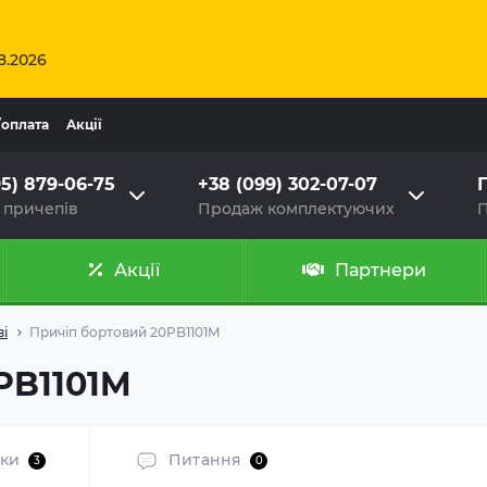
8.2026
/оплата
Aкції
95) 879-06-75
+38 (099) 302-07-07
Г
 причепів
Продаж комплектуючих
П
Акції
Партнери
ві
Причіп бортовий 20PB1101M
PB1101M
уки
Питання
3
0