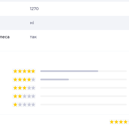
1270
ні
олеса
так