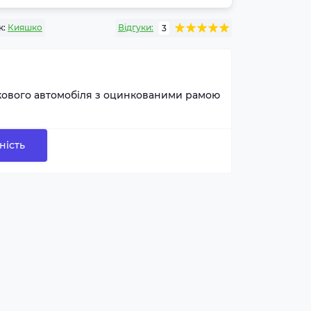
к:
Кияшко
Відгуки:
3
кового автомобіля з оцинкованими рамою
ність