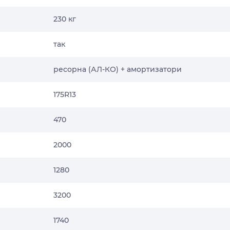
230 кг
так
ресорна (АЛ-КО) + амортизатори
175R13
470
2000
1280
3200
1740