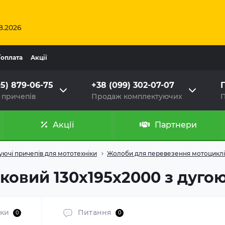
8.2026
/оплата
Aкції
95) 879-06-75
+38 (099) 302-07-07
Г
 причепів
Продаж комплектуючих
П
Акції
Партнери
ючі причепів для мототехніки
Жолоби для перевезення мотоциклі
ковий 130х195х2000 з дуго
уки
Питання
0
0