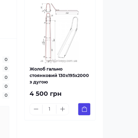
0
0
Жолоб гальмо
стоянковий 130х195х2000
0
з дугою
0
4 500 грн
0