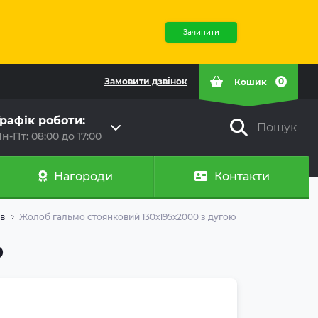
Зачинити
Замовити дзвінок
0
Кошик
рафік роботи:
Пошук
н-Пт: 08:00 до 17:00
Нагороди
Контакти
в
Жолоб гальмо стоянковий 130х195х2000 з дугою
ю