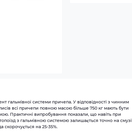
нт гальмівної системи причепа. У відповідності з чинним
писів всі причепи повною масою більше 750 кг мають бути
мою. Практичні випробування показали, що навіть при
топоїзд з гальмівною системою залишається точно на смузі
да скорочується на 25-35%.