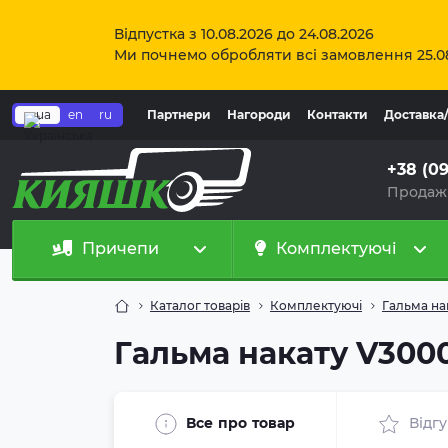
Відпустка з 10.08.2026 до 24.08.2026
Ми почнемо обробляти всі замовлення 25.0
ua
en
ru
Партнери
Нагороди
Контакти
Доставка
+38 (0
Продаж
Причепи
Комплектуючі
Каталог товарів
Комплектуючі
Гальма на
Гальма накату V3000
Все про товар
Відг