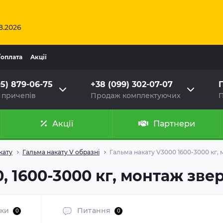
8.2026
/оплата
Aкції
95) 879-06-75
+38 (099) 302-07-07
Г
 причепів
Продаж комплектуючих
П
Акції
Партнери
кату
Гальма накату V образні
Гальма накату V3000 1600-3000 кг, 
, 1600-3000 кг, монтаж звер
уки
Питання
0
0