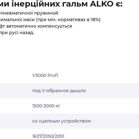
и інерційних гальм ALKO є:
 пневматичної пружиной
имальної маси (при мін. нормативах в 18%)
юфт автоматично компенсується
ри русі назад.
V3000 Profi
под V-образное дышло
1500-3000 кг
со сцепным устройством
1637/2050/2051