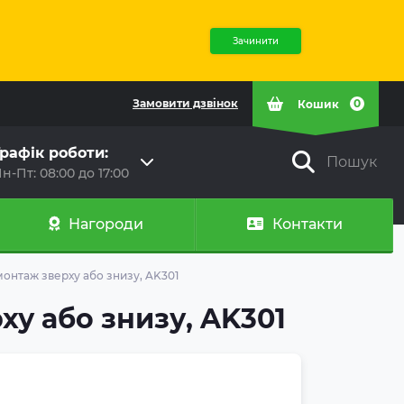
Зачинити
Замовити дзвінок
0
Кошик
рафік роботи:
Пошук
н-Пт: 08:00 до 17:00
Нагороди
Контакти
монтаж зверху або знизу, AK301
ху або знизу, AK301