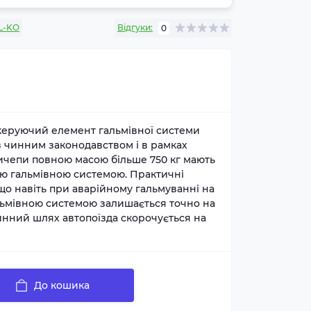
L-KO
Відгуки:
0
 керуючий елемент гальмівної системи
 з чинним законодавством і в рамках
ричепи повною масою більше 750 кг мають
ою гальмівною системою. Практичні
що навіть при аварійному гальмуванні на
альмівною системою залишається точно на
упинний шлях автопоїзда скорочується на
До кошика