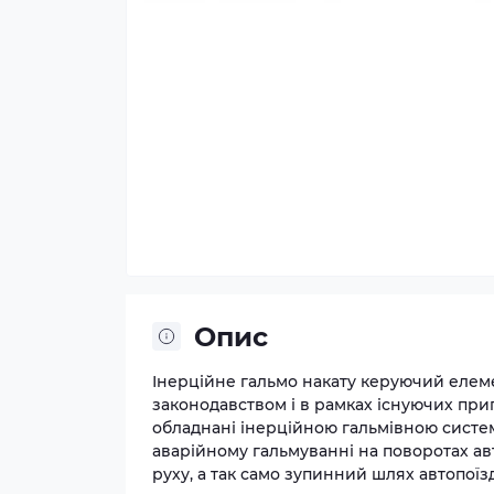
Опис
Інерційне гальмо накату керуючий елеме
законодавством і в рамках існуючих при
обладнані інерційною гальмівною систе
аварійному гальмуванні на поворотах ав
руху, а так само зупинний шлях автопоїз