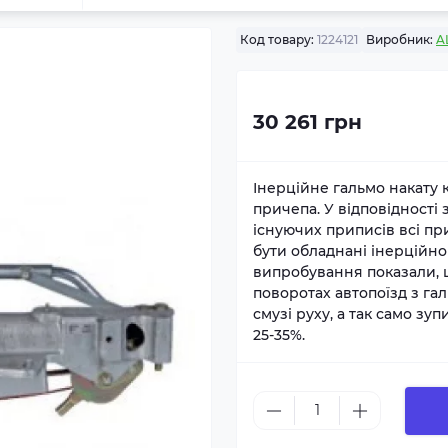
Код товару:
1224121
Виробник:
A
30 261 грн
Інерційне гальмо накату
причепа. У відповідності
існуючих приписів всі п
бути обладнані інерційн
випробування показали, 
поворотах автопоїзд з г
смузі руху, а так само з
25-35%.