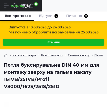
0
Uk
Все про товар
Відгуки
Питання
0
0
Відпустка з 10.08.2026 до 24.08.2026
Ми почнемо обробляти всі замовлення 25.08.2026
Зачинити
Каталог товарів
Комплектуючі
Гальма накату
Петлі зч
Петля буксирувальна DIN 40 мм для
монтажу зверху на гальма накату
161VB/251VB/Profi
V3000/162S/251S/251G