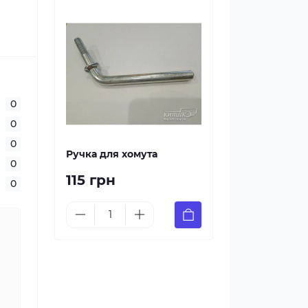
0
0
0
Ручка для хомута
0
115 грн
0