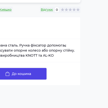
Кияшко
Відгуки:
0
ана сталь. Ручка фіксатор допомогає
ксувати опорне колесо або опорну стійку.
и виробництва KNOTT та AL-KO
До кошика