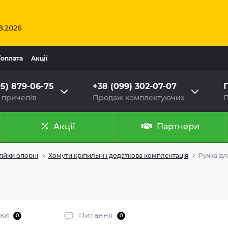
8.2026
/оплата
Aкції
95) 879-06-75
+38 (099) 302-07-07
Г
 причепів
Продаж комплектуючих
П
Акції
Партнери
тійки опорні
Хомути кріпильні і додаткова комплектація
Ручка дл
уки
Питання
0
0