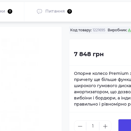
уки
Питання
0
0
Код товару:
1221695
Виробник:
A
7 848 грн
Опорне колесо Premium 
причепу ще більше функці
широкого гумового диска
амортизатором, що дозво
вибоїни і бордюри, а ін
правильно і рівномірно р