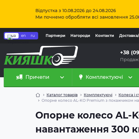
Відпустка з 10.08.2026 до 24.08.2026
Ми почнемо обробляти всі замовлення 25.0
ua
en
ru
Партнери
Нагороди
Контакти
Доставка
+38 (0
Продаж
Причепи
Комплектуючі
Каталог товарів
Комплектуючі
Колеса і с
Опорне колесо AL-KO Premium з покажчиком нав
Опорне колесо AL-
навантаження 300 к