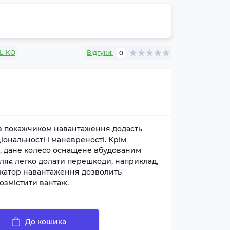
L-KO
Відгуки:
0
з покажчиком навантаження додасть
ональності і маневреності. Крім
, дане колесо оснащене вбудованим
ляє легко долати перешкоди, наприклад,
дикатор навантаження дозволить
озмістити вантаж.
До кошика