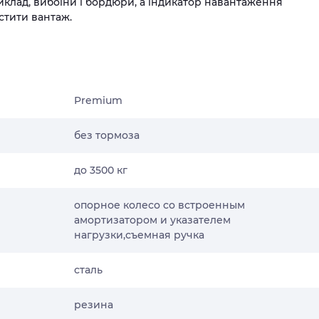
клад, вибоїни і бордюри, а індикатор навантаження
стити вантаж.
Premium
без тормоза
до 3500 кг
опорное колесо со встроенным
амортизатором и указателем
нагрузки,съемная ручка
сталь
резина