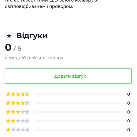
Ліхтар габаритний LED білого кольору зі
світловідбивачем і проводом.
Відгуки
0
/ 5
середній рейтинг товару
+ Додати відгук
0
0
0
0
0