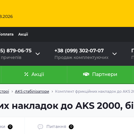
8.2026
/оплата
Aкції
95) 879-06-75
+38 (099) 302-07-07
Г
 причепів
Продаж комплектуючих
П
Акції
Партнери
строї
AKS стабілізатори
Комплект фрикційних накладок до AKS 20
х накладок до AKS 2000, бі
уки
Питання
0
0