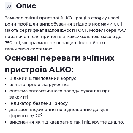
Опис
Замково-зчіпні пристрої ALKO кращі в своєму класі.
Вони пройшли випробування згідно з нормами ЄС і
мають сертифікат відповідності ГОСТ. Моделі серії AK7
призначені для причепів з максимальною масою до
750 кг і, як правило, не оснащені інерційною
гальмовою системою.
Основні переваги зчіпних
пристроїв ALKO:
цільний штампований корпус
щільно прилегла рукоятка
система автоматичного доводу рукоятки при
закритті
індикатор безпеки і зносу
діапазон відхилення по відношенню до кулі
0
фаркопа: +/ 20
виконання як під квадратне так і під кругле дишло.