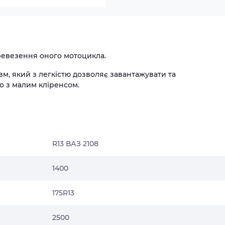
ревезення оного мотоцикла.
м, який з легкістю дозволяє завантажувати та
то з малим кліренсом.
R13 ВАЗ 2108
1400
175R13
2500