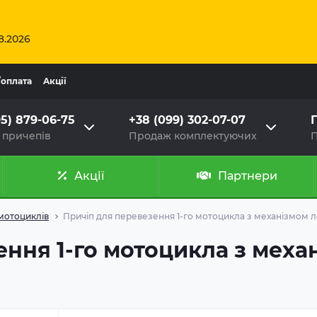
8.2026
/оплата
Aкції
95) 879-06-75
+38 (099) 302-07-07
Г
 причепів
Продаж комплектуючих
П
Акції
Партнери
мотоциклів
Причіп для перевезення 1-го мотоцикла з механізмом 
ння 1-го мотоцикла з меха