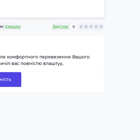
к:
Кияшко
Відгуки:
0
для комфортного перевезення Вашого
ичіп вас повністю влаштує.
ність