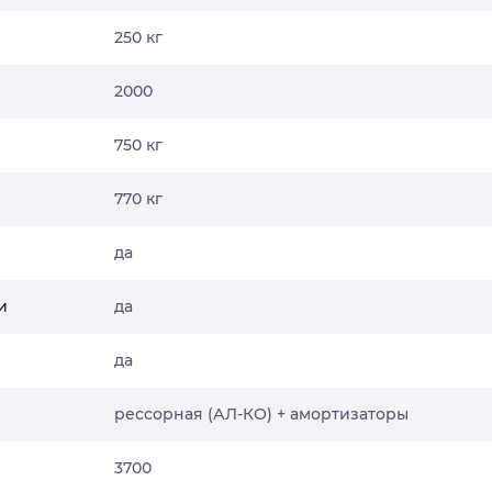
250 кг
2000
750 кг
770 кг
да
и
да
да
рессорная (АЛ-КО) + амортизаторы
3700