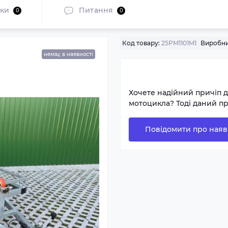
уки
Питання
0
0
Код товару:
25PM1101M1
Виробни
немає в наявності
Хочете надійний причіп 
мотоцикла? Тоді даний пр
Повідомити про наяв