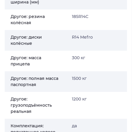
ширина (мм)
Другое: резина
185R14С
колёсная
Другое: диски
R14 Mefro
колёсные
Другое: масса
300 кг
прицепа
Другое: полная масса
1500 кг
паспортная
Другое:
1200 кг
грузоподъёмность
реальная
Комплектация:
да