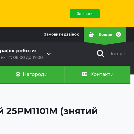
Зачинити
Замовити дзвінок
0
Кошик
рафік роботи:
Пошук
н-Пт: 08:00 до 17:00
Нагороди
Контакти
 25РМ1101М (знятий