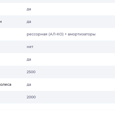
да
и
да
рессорная (АЛ-КО) + амортизаторы
нет
да
2500
колеса
да
2000