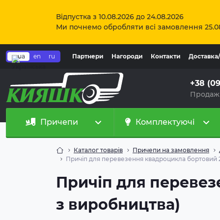
Відпустка з 10.08.2026 до 24.08.2026
Ми почнемо обробляти всі замовлення 25.0
ua
en
ru
Партнери
Нагороди
Контакти
Доставка
+38 (0
Продаж
Причепи
Комплектуючі
Каталог товарів
Причепи на замовлення
Причіп для перевезення квадроцикла бортовий 2
Причіп для перевез
з виробництва)