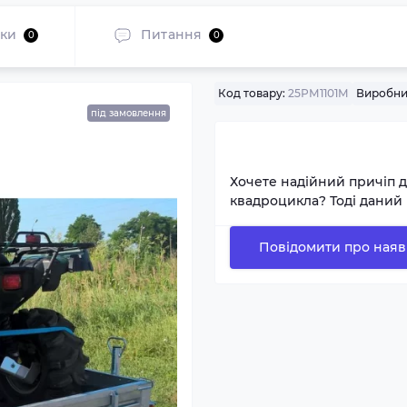
уки
Питання
0
0
Код товару:
25РМ1101М
Виробни
під замовлення
Хочете надійний причіп 
квадроцикла? Тоді даний 
Повідомити про наяв