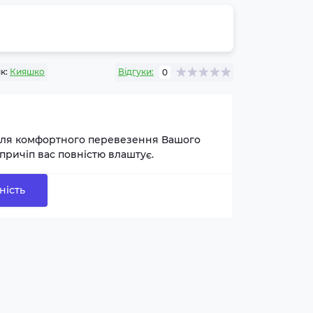
к:
Кияшко
Відгуки:
0
для комфортного перевезення Вашого
причіп вас повністю влаштує.
ність