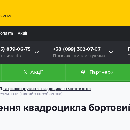
8.2026
/оплата
Aкції
95) 879-06-75
+38 (099) 302-07-07
Г
 причепів
Продаж комплектуючих
П
Акції
Партнери
Для транспортування квадроциклів і мототехніки
5РМ1101М (знятий з виробництва)
ення квадроцикла бортовий