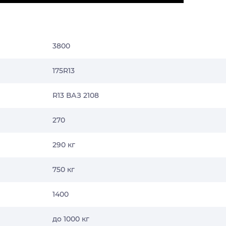
3800
175R13
R13 ВАЗ 2108
270
290 кг
750 кг
1400
до 1000 кг