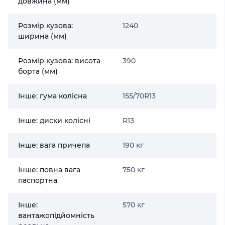
довжина (мм)
Розмір кузова:
1240
ширина (мм)
Розмір кузова: висота
390
борта (мм)
Інше: гума колісна
155/70R13
Інше: диски колісні
R13
Інше: вага причепа
190 кг
Інше: повна вага
750 кг
паспортна
Інше:
570 кг
вантажопідйомність