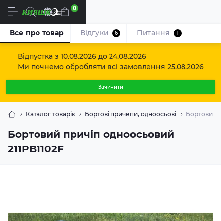
0
Uk
Все про товар
Відгуки
Питання
6
1
Відпустка з 10.08.2026 до 24.08.2026
Ми почнемо обробляти всі замовлення 25.08.2026
Зачинити
Каталог товарів
Бортові причепи, одноосьові
Бортовий п
Бортовий причіп одноосьовий
211PB1102F