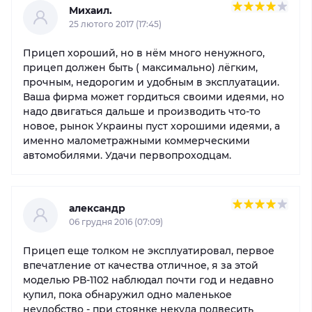
Михаил.
25 лютого 2017 (17:45)
Прицеп хороший, но в нём много ненужного,
прицеп должен быть ( максимально) лёгким,
прочным, недорогим и удобным в эксплуатации.
Ваша фирма может гордиться своими идеями, но
надо двигаться дальше и производить что-то
новое, рынок Украины пуст хорошими идеями, а
именно малометражными коммерческими
автомобилями. Удачи первопроходцам.
александр
06 грудня 2016 (07:09)
Прицеп еще толком не эксплуатировал, первое
впечатление от качества отличное, я за этой
моделью РВ-1102 наблюдал почти год и недавно
купил, пока обнаружил одно маленькое
неудобство - при стоянке некуда подвесить