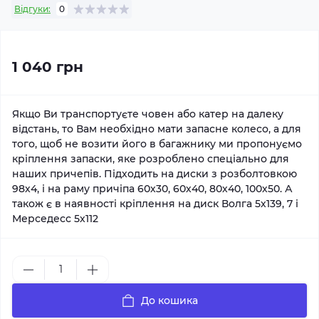
Відгуки:
0
1 040 грн
Якщо Ви транспортуєте човен або катер на далеку
відстань, то Вам необхідно мати запасне колесо, а для
того, щоб не возити його в багажнику ми пропонуємо
кріплення запаски, яке розроблено спеціально для
наших причепів. Підходить на диски з розболтовкою
98х4, і на раму причіпа 60х30, 60х40, 80х40, 100х50. А
також є в наявності кріплення на диск Волга 5х139, 7 і
Мерседесс 5х112
До кошика