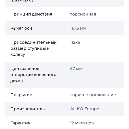
(размер С)
Принцип действия
торсионная
Рычаг оси
161,5 мм
Присоединительный
112х5
размер ступицы к
колесу
Центральное
57 мм
отверстие колесного
диска
Покрытие
горячее цинкование
Производитель
AL-KO Europe
Гарантия
12 месяцев