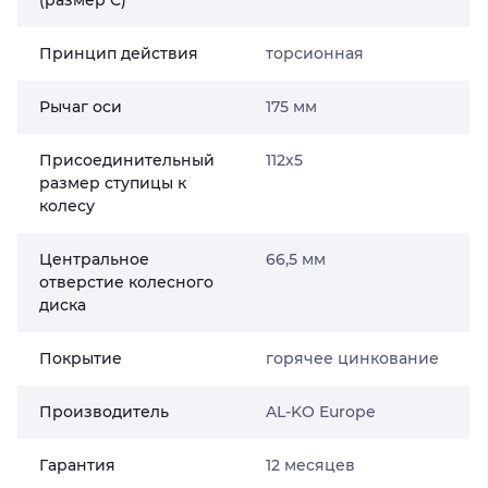
(размер С)
Принцип действия
торсионная
Рычаг оси
175 мм
Присоединительный
112х5
размер ступицы к
колесу
Центральное
66,5 мм
отверстие колесного
диска
Покрытие
горячее цинкование
Производитель
AL-KO Europe
Гарантия
12 месяцев