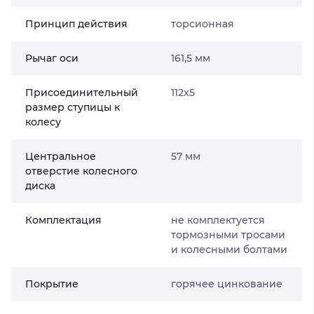
Принцип действия
торсионная
Рычаг оси
161,5 мм
Присоединительный
112х5
размер ступицы к
колесу
Центральное
57 мм
отверстие колесного
диска
Комплектация
не комплектуется
тормозными тросами
и колесными болтами
Покрытие
горячее цинкование