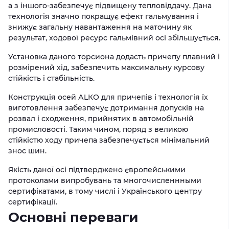
а з іншого-забезпечує підвищену тепловіддачу. Дана
технологія значно покращує ефект гальмування і
знижує загальну навантаження на маточину як
результат, ходової ресурс гальмівний осі збільшується.
Установка даного торсиона додасть причепу плавний і
розмірений хід, забезпечить максимальну курсову
стійкість і стабільність.
Конструкція осей АLКО для причепів і технологія їх
виготовлення забезпечує дотримання допусків на
розвал і сходження, прийнятих в автомобільній
промисловості. Таким чином, поряд з великою
стійкістю ходу причепа забезпечується мінімальний
знос шин.
Якість даної осі підтверджено європейськими
протоколами випробувань та многочисленнными
сертифікатами, в тому числі і Українського центру
сертифікації.
Основні переваги