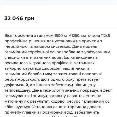
32 046 грн
Вісь торсіонна з гальмом 1500 кг А1250, маточина 112х5
професійне рішення для установки на причепи з
інерційною гальмовою системою. Дана модель
гальмівний торсіонної осі розроблена з урахуванням
специфіки вітчизняних доріг: балка виконана з
посиленого 6-гранного профілю, в маточинах
використовуються дворядні підшипники, а
гальмівний барабан має запатентовані поперечні
ребра жорсткості, що з одного боку препятсвует
деформацій, а з іншого-забезпечує підвищену
тепловіддачу. Дана технологія значно покращує ефект
гальмування і знижує загальну навантаження на
маточину як результат, ходової ресурс гальмівний осі
збільшується. Установка даного торсиона додасть
причепу плавний і розмірений хід, забезпечить