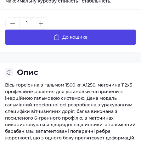
максимальну курсову стійкість і стабільність.
До кошика
Опис
Вісь торсіонна з гальмом 1500 кг А1250, маточина 112х5
професійне рішення для установки на причепи з
інерційною гальмовою системою. Дана модель
гальмівний торсіонної осі розроблена з урахуванням
специфіки вітчизняних доріг: балка виконана з
посиленого 6-гранного профілю, в маточинах
використовуються дворядні підшипники, а гальмівний
барабан має запатентовані поперечні ребра
жорсткості, що з одного боку препятсвует деформацій,