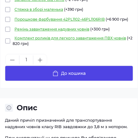
Стяжка в зборі маленька
(+390 грн)
Порошкове фарбування 42PL1102-46PL1106RIB
(+6 900 грн)
Ремінь завантаження надувних човнів
(+300 грн)
Комплект роликів для легкого завантаження ПВХ човнів
(+2
820 грн)
До кошика
Опис
Даний причіп призначений для транспортування
надувних човнів класу RIB завдовжки до 3,8 м з мотором.