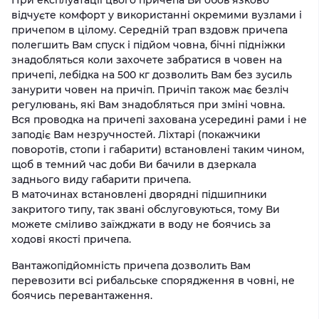
При експлуатації цього причепа Ви обов'язково
відчуєте комфорт у використанні окремими вузлами і
причепом в цілому. Середній трап вздовж причепа
полегшить Вам спуск і підйом човна, бічні підніжки
знадобляться коли захочете забратися в човен на
причепі, лебідка на 500 кг дозволить Вам без зусиль
занурити човен на причіп. Причіп також має безліч
регулювань, які Вам знадобляться при зміні човна.
Вся проводка на причепі захована усередині рами і не
заподіє Вам незручностей. Ліхтарі (покажчики
поворотів, стопи і габарити) встановлені таким чином,
щоб в темний час доби Ви бачили в дзеркала
заднього виду габарити причепа.
В маточинах встановлені дворядні підшипники
закритого типу, так звані обслуговуються, тому Ви
можете сміливо заїжджати в воду не боячись за
ходові якості причепа.
Вантажопідйомність причепа дозволить Вам
перевозити всі рибальське спорядження в човні, не
боячись перевантаження.