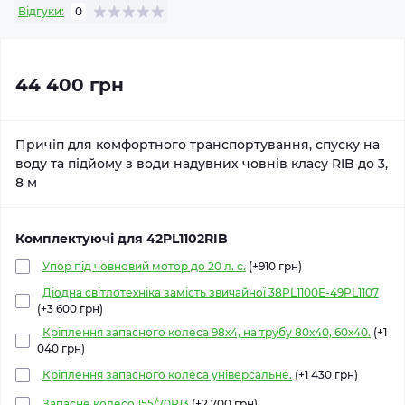
Відгуки:
0
44 400 грн
Причіп для комфортного транспортування, спуску на
воду та підйому з води надувних човнів класу RIB до 3,
8 м
Комплектуючі для 42PL1102RIB
Упор під човновий мотор до 20 л. с.
(+910 грн)
Діодна світлотехніка замість звичайної 38PL1100E-49PL1107
(+3 600 грн)
Кріплення запасного колеса 98х4, на трубу 80х40, 60х40.
(+1
040 грн)
Кріплення запасного колеса універсальне.
(+1 430 грн)
Запасне колесо 155/70R13
(+2 700 грн)