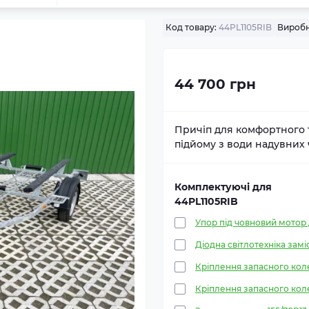
Код товару:
44PL1105RIB
Виробн
44 700 грн
Причіп для комфортного т
підйому з води надувних ч
Комплектуючі для
44PL1105RIB
Упор під човновий мотор д
Діодна світлотехніка замі
Кріплення запасного колес
Кріплення запасного кол