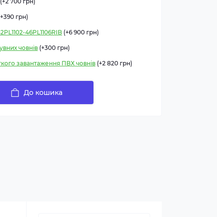
(+2 700 грн)
+390 грн)
PL1102-46PL1106RIB
(+6 900 грн)
увних човнів
(+300 грн)
гкого завантаження ПВХ човнів
(+2 820 грн)
До кошика