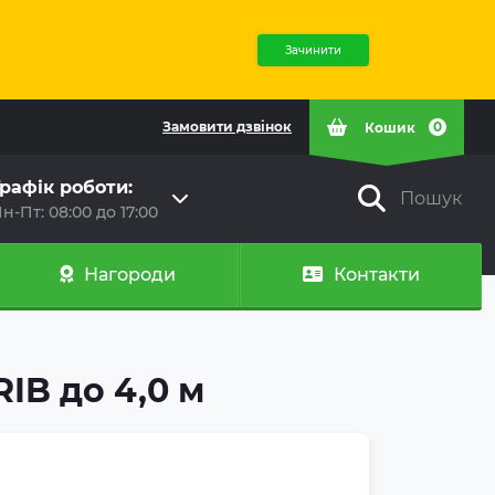
Зачинити
Замовити дзвінок
0
Кошик
рафік роботи:
Пошук
н-Пт: 08:00 до 17:00
Нагороди
Контакти
IB до 4,0 м