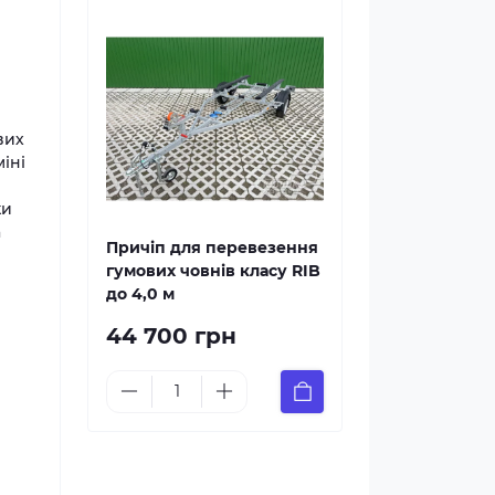
вих
іні
ки
а
Причіп для перевезення
гумових човнів класу RIB
до 4,0 м
44 700 грн