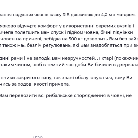
ання надувних човнів класу RIB довжиною до 4,0 м з мотором.
язково відчуєте комфорт у використанні окремих вузлів і
ичепа полегшить Вам спуск і підйом човна, бічні підніжки
човен на причепі, лебідка на 500 кг дозволить Вам без зай
 також має безліч регулювань, які Вам знадобляться при зм
ині рами і не заподіє Вам незручностей. Ліхтарі (покажчи
і таким чином, щоб в темний час доби Ви бачили в дзеркал
пники закритого типу, так звані обслуговуються, тому Ви
ись за ходові якості причепа.
Вам перевозити всі рибальське спорядження в човні, не
4520