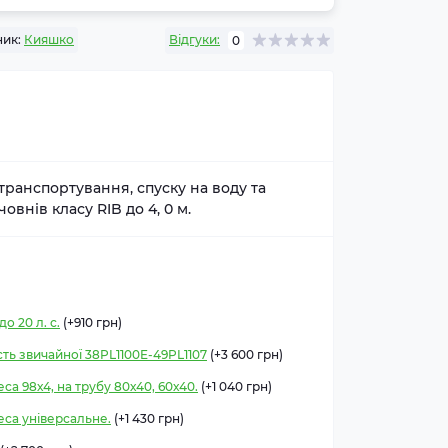
ик:
Кияшко
Відгуки:
0
ранспортування, спуску на воду та
овнів класу RIB до 4, 0 м.
о 20 л. с.
(+910 грн)
сть звичайної 38PL1100E-49PL1107
(+3 600 грн)
а 98х4, на трубу 80х40, 60х40.
(+1 040 грн)
еса універсальне.
(+1 430 грн)