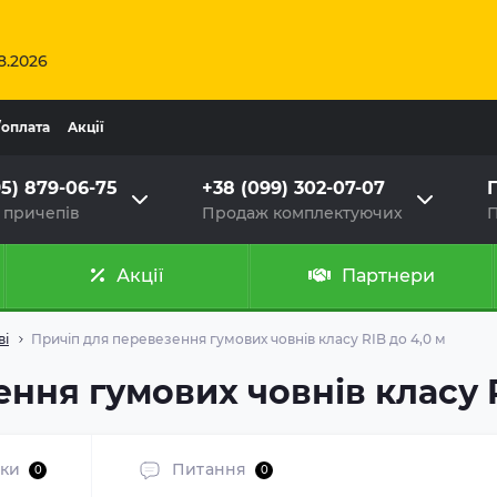
8.2026
/оплата
Aкції
95) 879-06-75
+38 (099) 302-07-07
Г
 причепів
Продаж комплектуючих
П
Акції
Партнери
ві
Причіп для перевезення гумових човнів класу RIB до 4,0 м
ння гумових човнів класу R
уки
Питання
0
0