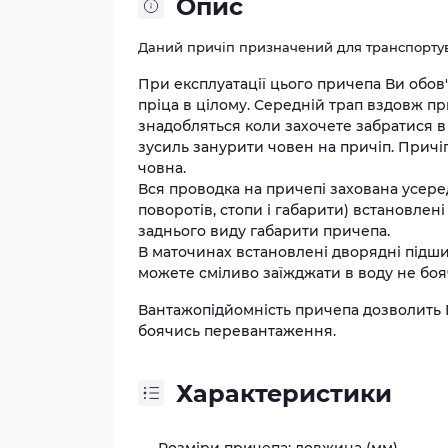
Опис
Даний причіп призначений для транспортув
При експлуатації цього причепа Ви обов'
пріца в цілому. Середній трап вздовж пр
знадобляться коли захочете забратися в 
зусиль занурити човен на причіп. Причіп
човна.
Вся проводка на причепі захована усеред
поворотів, стопи і габарити) встановлен
заднього виду габарити причепа.
В маточинах встановлені дворядні підши
можете сміливо заїжджати в воду не бояч
Вантажопідйомність причепа дозволить 
боячись перевантаження.
Характеристики
Розміри причепа: довжина (мм)